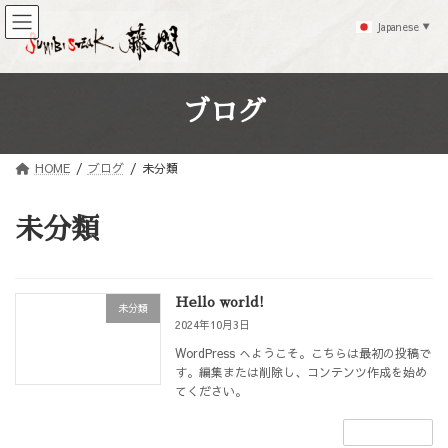
コ
ナ
Japanese
ン
ビ
▼
テ
ゲ
ン
ー
ツ
シ
ブログ
へ
ョ
ス
ン
キ
に
HOME
ブログ
未分類
ッ
移
プ
動
未分類
Hello world!
未分類
2024年10月3日
WordPress へようこそ。こちらは最初の投稿で
す。編集または削除し、コンテンツ作成を始め
てください。
続きを読む